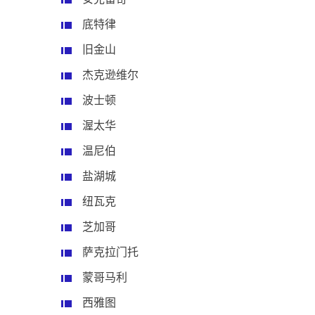
底特律
旧金山
杰克逊维尔
波士顿
渥太华
温尼伯
盐湖城
纽瓦克
芝加哥
萨克拉门托
蒙哥马利
西雅图